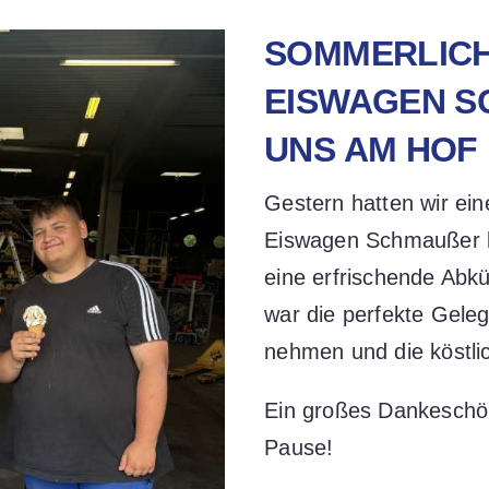
SOMMERLICH
EISWAGEN SC
NS AM HOF
Gestern hatten wir ei
Eiswagen Schmaußer k
eine erfrischende Abk
war die perfekte Gele
nehmen und die köstli
Ein großes Dankeschön
Pause!