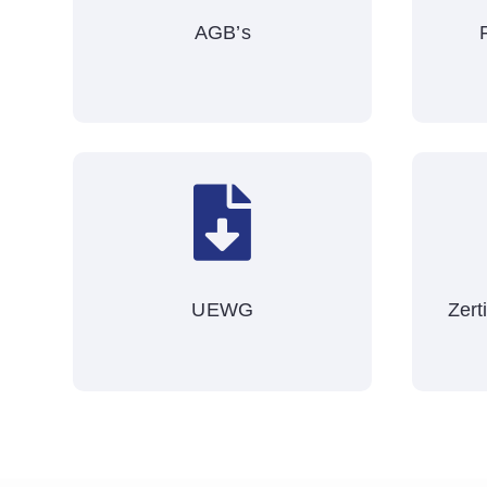
AGB’s

UEWG
Zert