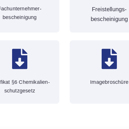
Fachunternehmer-
Freistellungs-
bescheinigung
bescheinigung


ifikat §6 Chemikalien-
Imagebroschüre
schutzgesetz